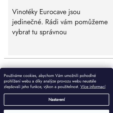
Vinotéky Eurocave jsou
jedinečné. Rádi vám pomůžeme
vybrat tu správnou
Aktivní vinné sklepy
Vinotéky Eurocave - hlavní strana
Používáme cookies, abychom Vám umožnili pohodlné
Obchodní podmínky
Podmínky ochrany osobních údajů
prohlížení webu a díky analýze provozu webu neustále
zlepšovali jeho funkce, výkon a použitelnost.
Více informací
Nastavení
Copyright 2026
Vinotéky Eurocave
. Všechna práva vyhrazena.
Upravit nastavení