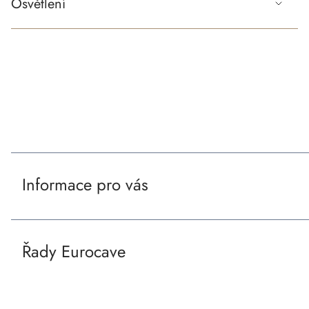
Osvětlení
Z
á
Naše certifikace a partneři
p
a
Informace pro vás
t
í
Řady Eurocave