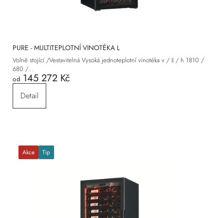
PURE - MULTITEPLOTNÍ VINOTÉKA L
Volně stojící /Vestavitelná Vysoká jednoteplotní vinotéka v / š / h 1810 /
680 /...
145 272 Kč
od
Detail
Akce
Tip