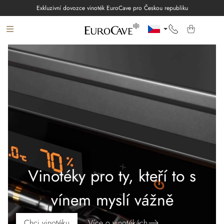
Přejít
Exkluzivní dovozce vinoték EuroCave pro Českou republiku
na
obsah
PRODUKTY
VINNÉ SKLEPY
EUROCAVE
O NÁS
INSPIRACE
Jazyk
Vinotéky pro ty, kteří to s
vínem myslí vážně
Přihlášení
Chci vinotéku
Více o vinotékách