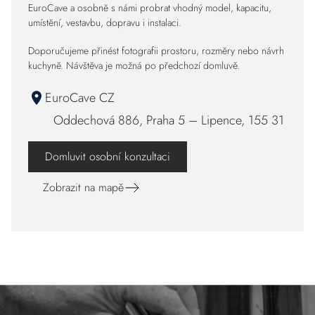
EuroCave a osobně s námi probrat vhodný model, kapacitu,
umístění, vestavbu, dopravu i instalaci.
Doporučujeme přinést fotografii prostoru, rozměry nebo návrh
kuchyně. Návštěva je možná po předchozí domluvě.
EuroCave CZ
Oddechová 886, Praha 5 – Lipence, 155 31
Domluvit osobní konzultaci
Zobrazit na mapě