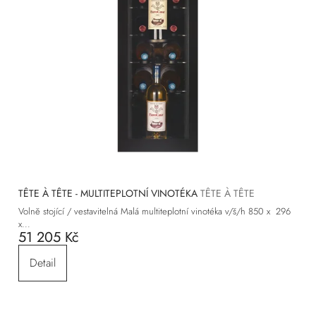
TÊTE À TÊTE - MULTITEPLOTNÍ VINOTÉKA
TÊTE À TÊTE
Volně stojící / vestavitelná Malá multiteplotní vinotéka v/š/h 850 x 296
x...
51 205 Kč
Detail