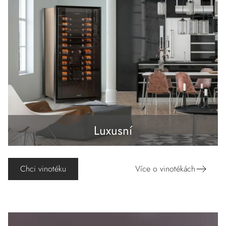
Luxusní
Chci vinotéku
Více o vinotékách