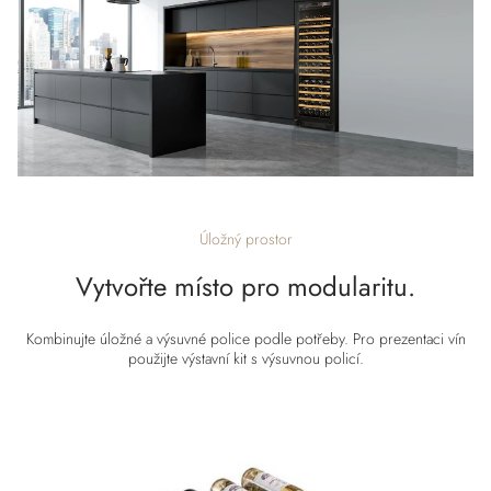
Úložný prostor
Vytvořte místo pro modularitu.
Kombinujte úložné a výsuvné police podle potřeby. Pro prezentaci vín
použijte výstavní kit s výsuvnou policí.