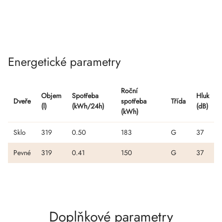
Energetické parametry
Roční
Objem
Spotřeba
Hluk
Dveře
spotřeba
Třída
(l)
(kWh/24h)
(dB)
(kWh)
Sklo
319
0.50
183
G
37
Pevné
319
0.41
150
G
37
Doplňkové parametry