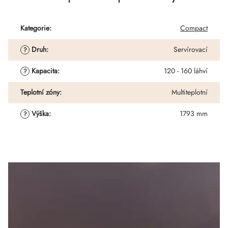
Kategorie
:
Compact
Druh
:
Servírovací
?
Kapacita
:
120 - 160 láhví
?
Teplotní zóny
:
Multiteplotní
Výška
:
1793 mm
?