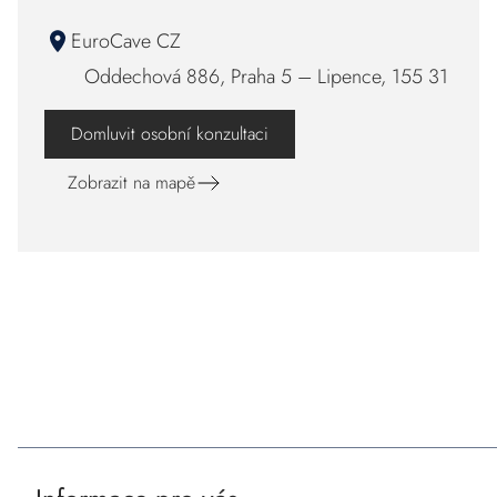
EuroCave CZ
Oddechová 886, Praha 5 – Lipence, 155 31
Domluvit osobní konzultaci
Zobrazit na mapě
Z
á
Naše certifikace a partneři
p
a