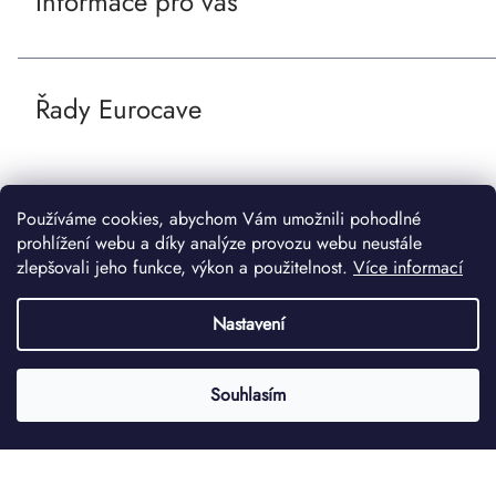
Informace pro vás
t
í
Řady Eurocave
Používáme cookies, abychom Vám umožnili pohodlné
prohlížení webu a díky analýze provozu webu neustále
zlepšovali jeho funkce, výkon a použitelnost.
Více informací
Nastavení
Souhlasím