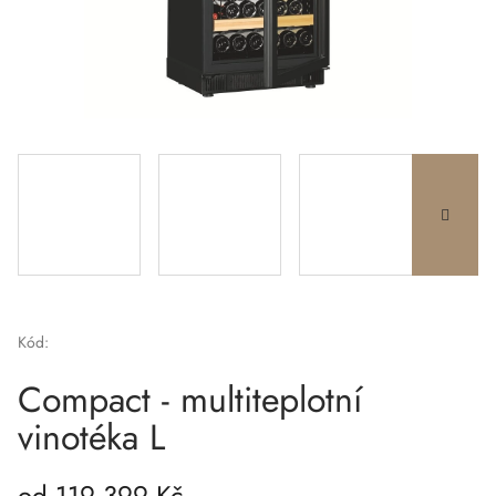
Kód:
Compact - multiteplotní
vinotéka L
od
119 399 Kč