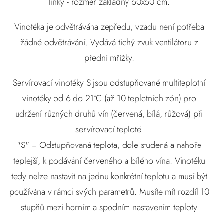
linky - rozměr základny 60x60 cm.
Vinotéka je odvětrávána zepředu, vzadu není potřeba
žádné odvětrávání. Vydává tichý zvuk ventilátoru z
přední mřížky.
Servírovací vinotéky S jsou odstupňované multiteplotní
vinotéky od 6 do 21°C (až 10 teplotních zón) pro
udržení různých druhů vín (červená, bílá, růžová) při
servírovací teplotě.
"S" = Odstupňovaná teplota, dole studená a nahoře
teplejší, k podávání červeného a bílého vína. Vinotéku
tedy nelze nastavit na jednu konkrétní teplotu a musí být
používána v rámci svých parametrů. Musíte mít rozdíl 10
stupňů mezi horním a spodním nastavením teploty