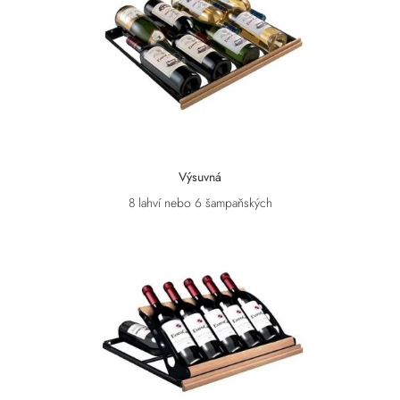
Výsuvná
8 lahví nebo 6 šampaňských