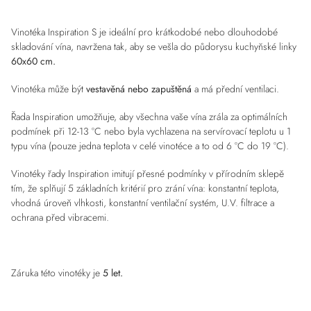
Vinotéka Inspiration S je ideální pro krátkodobé nebo dlouhodobé
skladování vína, navržena tak, aby se vešla do půdorysu kuchyňské linky
60x60 cm.
Vinotéka může být
vestavěná nebo zapuštěná
a má přední ventilaci.
Řada Inspiration umožňuje, aby všechna vaše vína zrála za optimálních
podmínek při 12-13 °C nebo byla vychlazena na servírovací teplotu u 1
typu vína (pouze jedna teplota v celé vinotéce a to od 6 °C do 19 °C).
Vinotéky řady Inspiration imitují přesné podmínky v přírodním sklepě
tím, že splňují 5 základních kritérií pro zrání vína: konstantní teplota,
vhodná úroveň vlhkosti, konstantní ventilační systém, U.V.
filtrace a
ochrana před vibracemi.
Záruka této vinotéky je
5 let.