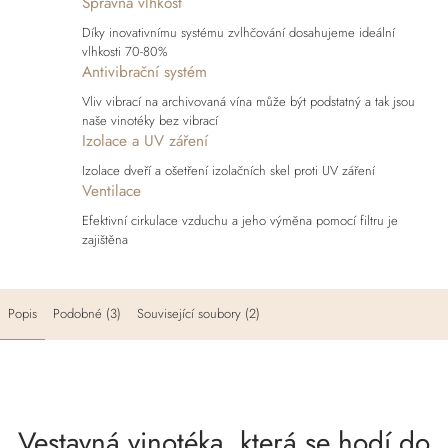
Správná vlhkost
Díky inovativnímu systému zvlhčování dosahujeme ideální
vlhkosti 70-80%
Antivibrační systém
Vliv vibrací na archivovaná vína může být podstatný a tak jsou
naše vinotéky bez vibrací
Izolace a UV záření
Izolace dveří a ošetření izolačních skel proti UV záření
Ventilace
Efektivní cirkulace vzduchu a jeho výměna pomocí filtru je
zajištěna
Popis
Podobné (3)
Související soubory (2)
Vestavná vinotéka, která se hodí do