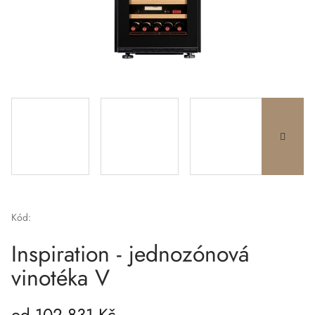
Kód:
Inspiration - jednozónová
vinotéka V
od
102 831 Kč