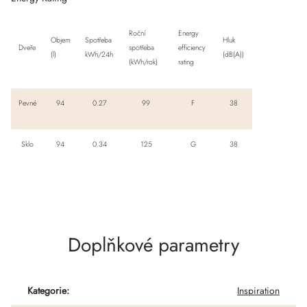
Roční
Energy
Objem
Spotřeba
Hluk
Dveře
spotřeba
efficiency
(l)
kWh/24h
(dB(A))
(kWh/rok)
rating
Pevné
94
0.27
99
F
38
Sklo
94
0.34
125
G
38
Doplňkové parametry
Kategorie
:
Inspiration