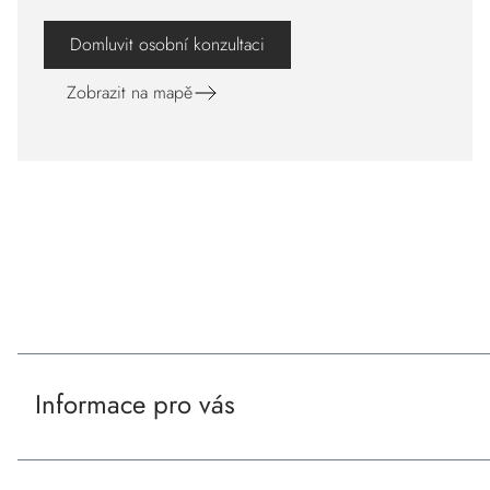
Domluvit osobní konzultaci
Zobrazit na mapě
Z
á
Naše certifikace a partneři
p
a
Informace pro vás
t
í