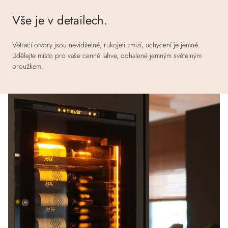
Vše je v detailech.
Větrací otvory jsou neviditelné, rukojeti zmizí, uchycení je jemné.
Udělejte místo pro vaše cenné lahve, odhalené jemným světelným
proužkem.