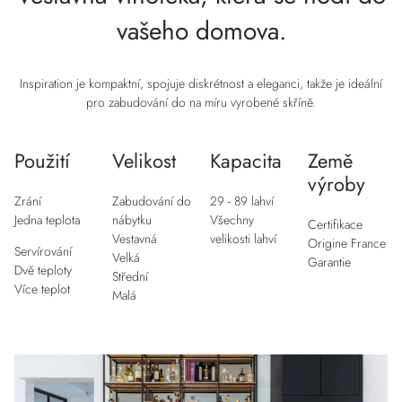
vašeho domova.
Inspiration je kompaktní, spojuje diskrétnost a eleganci, takže je ideální
pro zabudování do na míru vyrobené skříně.
Použití
Velikost
Kapacita
Země
výroby
Zrání
Zabudování do
29 - 89 lahví
Jedna teplota
nábytku
Všechny
Certifikace
Vestavná
velikosti lahví
Origine France
Servírování
Velká
Garantie
Dvě teploty
Střední
Více teplot
Malá