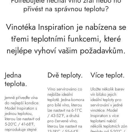
Potřebujete nechat víno zrát nebo ho
přivést na správnou teplotu?
Vinotéka Inspiration je nabízena se
třemi teplotními funkcemi, které
nejlépe vyhoví vašim požadavkům.
Jedna
Dvě teploty.
Více teplot.
teplota.
Víno servírováno co
Uložte několik barev
nejblíže ideální
vín blízko jejich
Jemně přiveďte vína
teplotě. Jedna komora
ideální teploty pro
do nejlepší kondice.
pro bílé víno, kterou
servírování v jedné
Model Inspiration s
lze nastavit na 6-11°C
vinotéce. Model
jednou teplotou,
/ 43-52°F, a druhá
Inspiration s více
kterou lze nastavit od
pro červené víno,
teplotami nabízí
5-20°C / 41-68°F,
kterou lze nastavit na
několik teplotních zón
reprodukuje stejné
13-18°C / 55-64°F.
(teploty od 5-20°C /