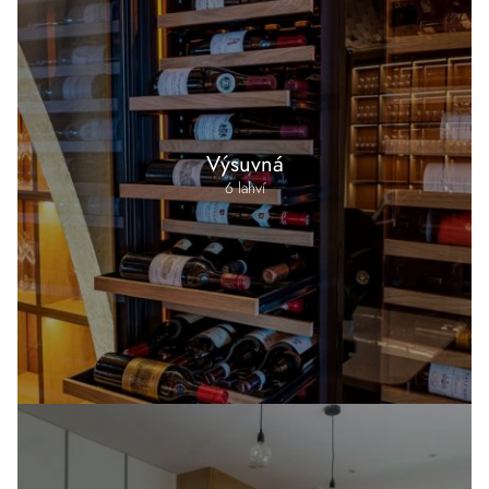
Výsuvná
6 lahví