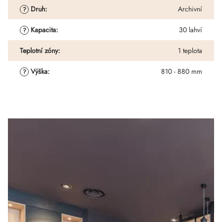
Druh
:
Archivní
?
Kapacita
:
30 lahví
?
Teplotní zóny
:
1 teplota
Výška
:
810 - 880 mm
?