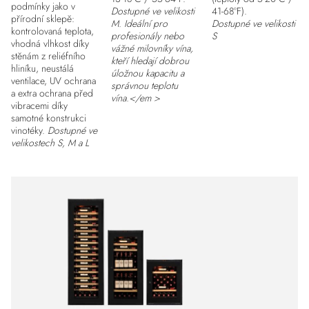
podmínky jako v
Dostupné ve velikosti
41-68°F).
přírodní sklepě:
M. Ideální pro
Dostupné ve velikosti
kontrolovaná teplota,
profesionály nebo
S
vhodná vlhkost díky
vážné milovníky vína,
stěnám z reliéfního
kteří hledají dobrou
hliníku, neustálá
úložnou kapacitu a
ventilace, UV ochrana
správnou teplotu
a extra ochrana před
vína.</em >
vibracemi díky
samotné konstrukci
vinotéky.
Dostupné ve
velikostech S, M a L