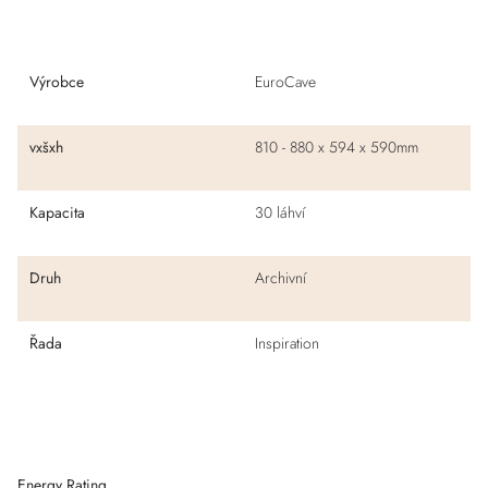
Výrobce
EuroCave
vxšxh
810 - 880 x 594 x 590mm
Kapacita
30 láhví
Druh
Archivní
Řada
Inspiration
Energy Rating