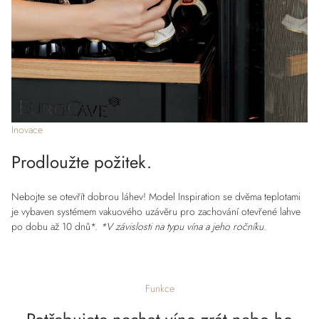
Inovace
Prodloužte požitek.
Nebojte se otevřít dobrou láhev! Model Inspiration se dvěma teplotami
je vybaven systémem vakuového uzávěru pro zachování otevřené lahve
po dobu až 10 dnů*.
*V závislosti na typu vína a jeho ročníku.
Funkce