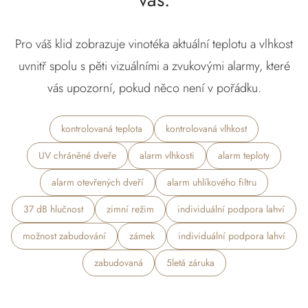
Pro váš klid zobrazuje vinotéka aktuální teplotu a vlhkost
uvnitř spolu s pěti vizuálními a zvukovými alarmy, které
vás upozorní, pokud něco není v pořádku.
kontrolovaná teplota
kontrolovaná vlhkost
UV chráněné dveře
alarm vlhkosti
alarm teploty
alarm otevřených dveří
alarm uhlíkového filtru
37 dB hlučnost
zimní režim
individuální podpora lahví
možnost zabudování
zámek
individuální podpora lahví
zabudovaná
5letá záruka