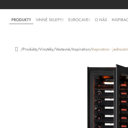
Přejít
na
obsah
PRODUKTY
VINNÉ SKLEPY
EUROCAVE
O NÁS
INSPIRA
/
Produkty
/
Vinotéky
/
Vestavné
/
Inspiration
/
Inspiration - jednozó
Domů