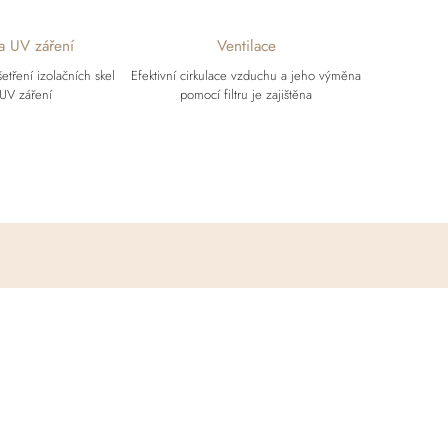
 a UV záření
Ventilace
šetření izolačních skel
Efektivní cirkulace vzduchu a jeho výměna
 UV záření
pomocí filtru je zajištěna