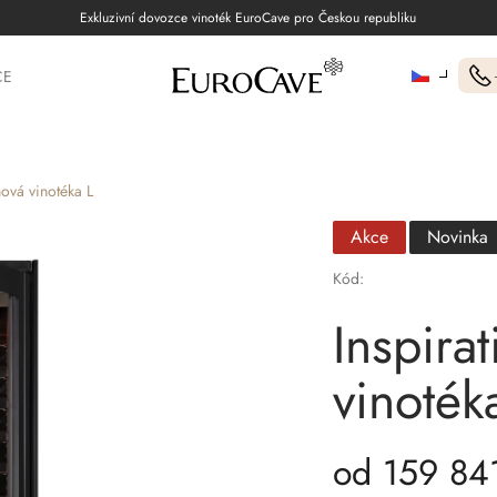
Exkluzivní dovozce vinoték EuroCave pro Českou republiku
CE
nová vinotéka L
Akce
Novinka
Kód:
Inspira
vinoték
od
159 84