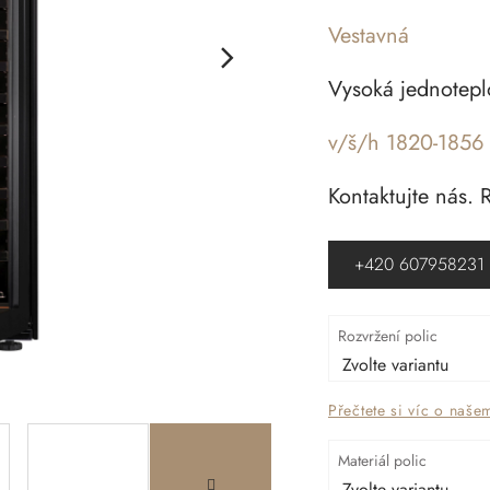
Vestavná
Vysoká jednotepl
v/š/h 1820-1856
Kontaktujte nás.
+420 607958231
Rozvržení polic
Přečtete si víc o naše
Materiál polic