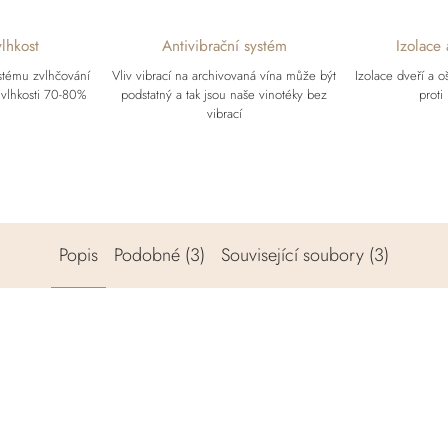
lhkost
Antivibrační systém
Izolace
ystému zvlhčování
Vliv vibrací na archivovaná vína může být
Izolace dveří a o
 vlhkosti 70-80%
podstatný a tak jsou naše vinotéky bez
proti
vibrací
Popis
Podobné (3)
Související soubory (3)