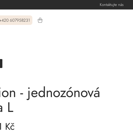
Kontaktujte nás
+420 607958231
tion - jednozónová
a L
1 Kč